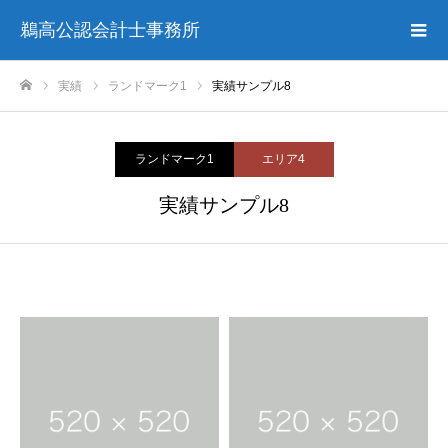
鵜高公認会計士事務所
実績
ランドマーク1
実績サンプル8
ホーム
ランドマーク1
エリア4
実績サンプル8