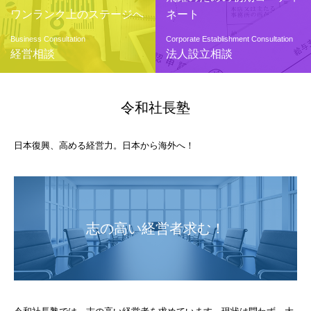
ワンランク上のステージへ
ネート
Business Consultation
Corporate Establishment Consultation
経営相談
法人設立相談
令和社長塾
日本復興、高める経営力。日本から海外へ！
志の高い経営者求む！